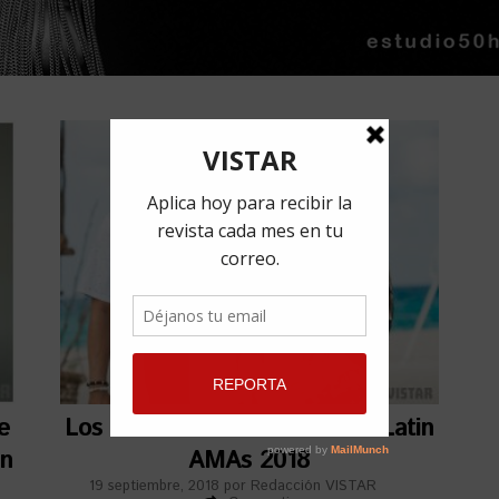
e
Los cubanos nominados a los Latin
an
AMAs 2018
19 septiembre, 2018
por
Redacción VISTAR