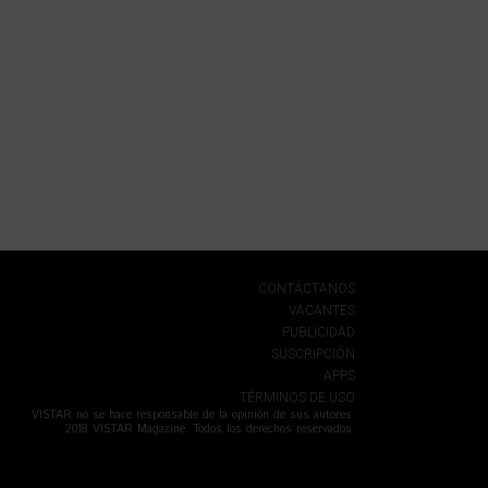
CONTÁCTANOS
VACANTES
PUBLICIDAD
SUSCRIPCIÓN
APPS
TÉRMINOS DE USO
VISTAR no se hace responsable de la opinión de sus autores.
2018 VISTAR Magazine. Todos los derechos reservados.