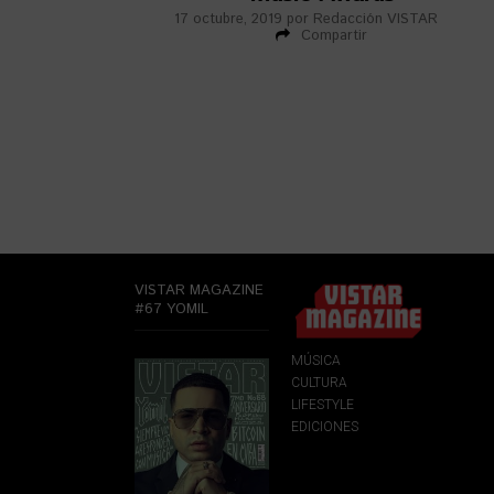
17 octubre, 2019
por
Redacción VISTAR
Compartir
VISTAR MAGAZINE
#67 YOMIL
MÚSICA
CULTURA
LIFESTYLE
EDICIONES