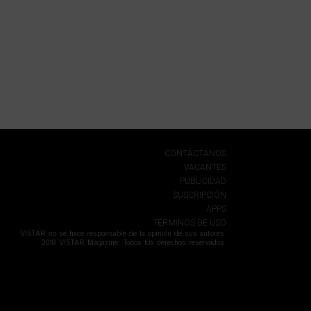
CONTÁCTANOS
VACANTES
PUBLICIDAD
SUSCRIPCIÓN
APPS
TÉRMINOS DE USO
VISTAR no se hace responsable de la opinión de sus autores.
2018 VISTAR Magazine. Todos los derechos reservados.