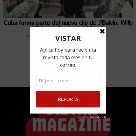
Cuba forma parte del nuevo clip de J’Balvin, Willy
William y Beyoncé (+Video)
29 septiembre, 2017
por
Dairon Bermúdez