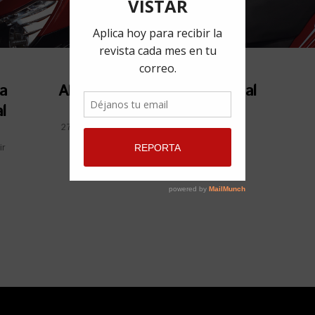
a
Aldo López-Gavilán regresa al
l
Teatro Martí
27 mayo, 2019
por
Talía Jiménez Romero
Compartir
ir