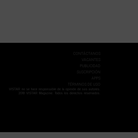
CONTÁCTANOS
VACANTES
PUBLICIDAD
SUSCRIPCIÓN
APPS
TÉRMINOS DE USO
VISTAR no se hace responsable de la opinión de sus autores.
2018 VISTAR Magazine. Todos los derechos reservados.