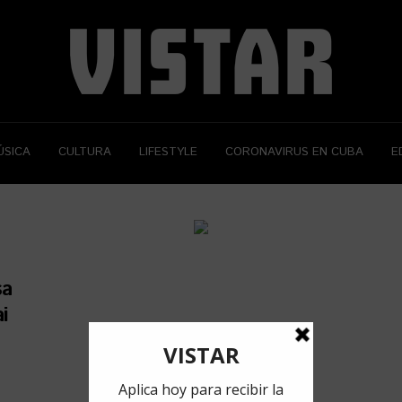
ÚSICA
CULTURA
LIFESTYLE
CORONAVIRUS EN CUBA
E
sa
i