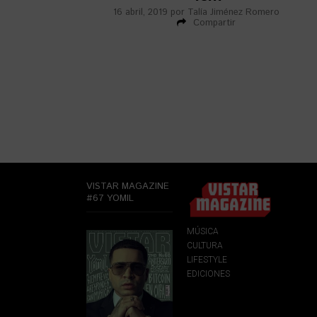
16 abril, 2019
por
Talía Jiménez Romero
Compartir
VISTAR MAGAZINE
#67 YOMIL
MÚSICA
CULTURA
LIFESTYLE
EDICIONES