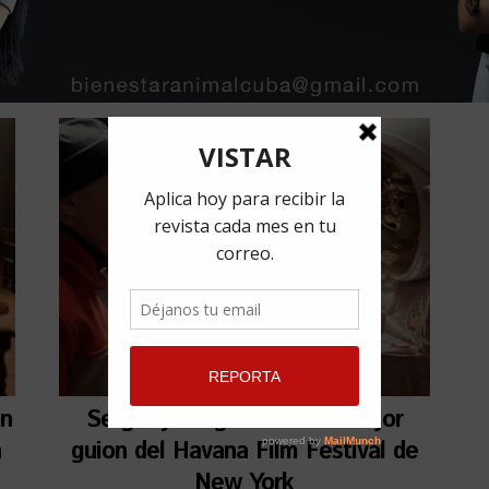
en
Sergio y Serguéi tuvo el mejor
a
guion del Havana Film Festival de
New York