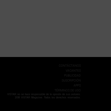
CONTÁCTANOS
VACANTES
PUBLICIDAD
SUSCRIPCIÓN
APPS
TÉRMINOS DE USO
VISTAR no se hace responsable de la opinión de sus autores.
2018 VISTAR Magazine. Todos los derechos reservados.