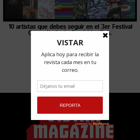
10 artistas que debes seguir en el 3er Festival
Comunitario de San Isidro D.A.
19 febrero, 2019
por
Robin Pedraja