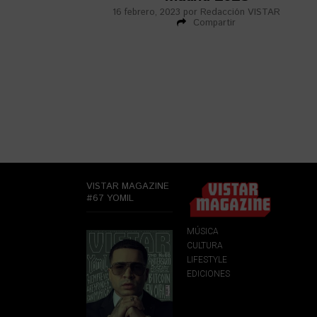
16 febrero, 2023
por
Redacción VISTAR
Compartir
VISTAR MAGAZINE
#67 YOMIL
MÚSICA
CULTURA
LIFESTYLE
EDICIONES