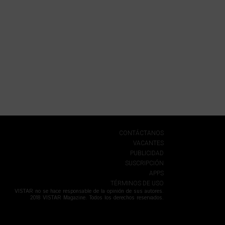
CONTÁCTANOS
VACANTES
PUBLICIDAD
SUSCRIPCIÓN
APPS
TÉRMINOS DE USO
VISTAR no se hace responsable de la opinión de sus autores.
2018 VISTAR Magazine. Todos los derechos reservados.