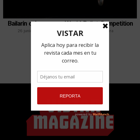
Bailarín cubano gana World Ballet Competition
26 junio, 2017
por
Jose Ernesto González Mosquera