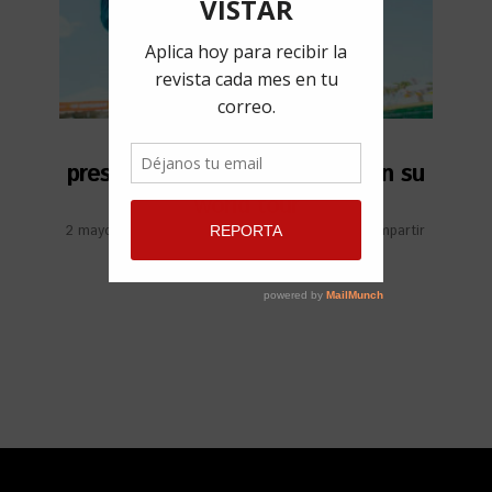
Conoce las próximas
presentaciones de Cimafunk en su
world tour
2 mayo, 2022
por
Redacción VISTAR
Compartir