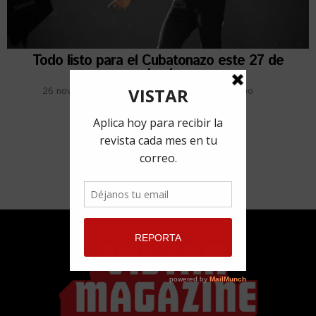
Todo listo para el Cubatonazo este 27 de
noviembre
26 noviembre, 2019
por
Maria Claudia Baliño Pupo