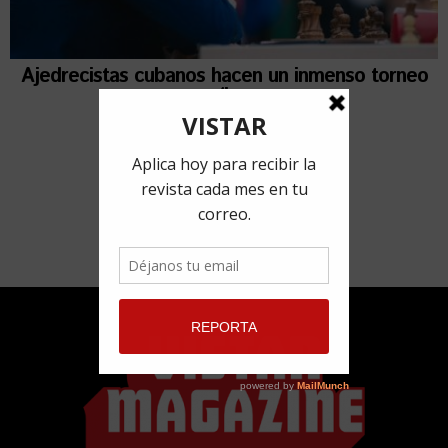
Ajedrecistas cubanos hacen un inmenso torneo
online
9 abril, 2020
por
Redacción VISTAR