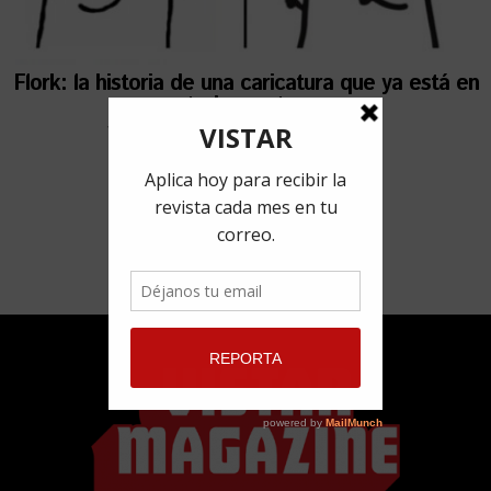
Flork: la historia de una caricatura que ya está en
todas partes
18 mayo, 2022
por
Redacción VISTAR