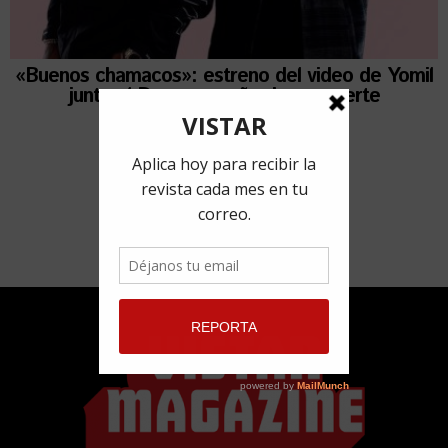
«Buenos chamacos»: estreno del video de Yomil
junto al Dany a un año de su muerte
29 julio, 2021
por
Redacción VISTAR