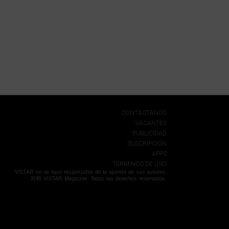
CONTÁCTANOS
VACANTES
PUBLICIDAD
SUSCRIPCIÓN
APPS
TÉRMINOS DE USO
VISTAR no se hace responsable de la opinión de sus autores.
2018 VISTAR Magazine. Todos los derechos reservados.