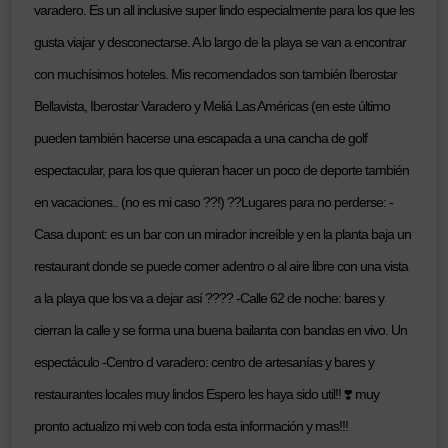
varadero. Es un all inclusive super lindo especialmente para los que les
gusta viajar y desconectarse. A lo largo de la playa se van a encontrar
con muchísimos hoteles. Mis recomendados son también Iberostar
Bellavista, Iberostar Varadero y Meliá Las Américas (en este último
pueden también hacerse una escapada a una cancha de golf
espectacular, para los que quieran hacer un poco de deporte también
en vacaciones.. (no es mi caso ??!) ??Lugares para no perderse: -
Casa dupont: es un bar con un mirador increíble y en la planta baja un
restaurant donde se puede comer adentro o al aire libre con una vista
a la playa que los va a dejar así ???? -Calle 62 de noche: bares y
cierran la calle y se forma una buena bailanta con bandas en vivo. Un
espectáculo -Centro d varadero: centro de artesanías y bares y
restaurantes locales muy lindos Espero les haya sido util!! ❣️ muy
pronto actualizo mi web con toda esta información y mas!!!