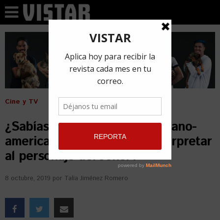
Cine y TV
¿Sabías que fue un actor cubano-
americano el primero en interpretar
al personaje del Joker?
8 octubre, 2019
por
Talía Jiménez Romero