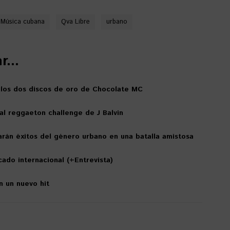
Música cubana
Qva Libre
urbano
...
 los dos discos de oro de Chocolate MC
al reggaeton challenge de J Balvin
arán éxitos del género urbano en una batalla amistosa
cado internacional (+Entrevista)
n un nuevo hit