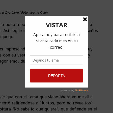
o y Qva Libre/ Foto: Joyme Cuan
ario poco a poco dio paso a una nueva imagen a
 Así llegaron de sus singulares y vistosos diseños
a juego.
 es imprescindible destacar a Margarita – Maguy
s con su vestido de atrevidas transparencias y
tagonismo, durante todo el concierto.
ice que con el tema que viene ahora yo me di a
ntó refiriéndose a “Juntos, pero no revueltos”.
oltura “No sabe lo que quiere”, que defiende en el