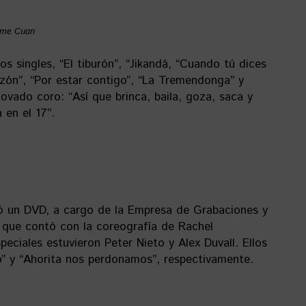
oyme Cuan
os singles, “El tiburón”, “Jikandá, “Cuando tú dices
zón”, “Por estar contigo”, “La Tremendonga” y
novado coro: “Así que brinca, baila, goza, saca y
en el 17”.
bó un DVD, a cargo de la Empresa de Grabaciones y
 que contó con la coreografía de Rachel
eciales estuvieron Peter Nieto y Alex Duvall. Ellos
” y “Ahorita nos perdonamos”, respectivamente.