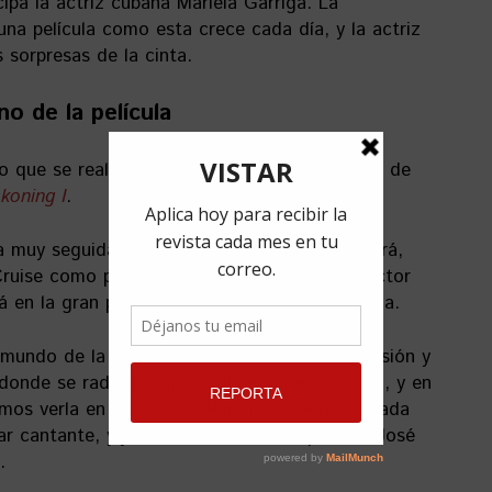
ipa la actriz cubana Mariela Garriga. La
una película como esta crece cada día, y la actriz
 sorpresas de la cinta.
no de la película
io que se realizará el estreno por todo lo alto de
koning I
.
 muy seguida y esperada por el público llegará,
ruise como protagónico. Pero además del actor
á en la gran pantalla la cubana Mariela Garriga.
mundo de la moda, pero también en la televisión y
a, donde se radicó después de emigrar de Cuba, y en
os verla en la serie de Paramount Plus titulada
lar cantante, y junto a los actores españoles José
.