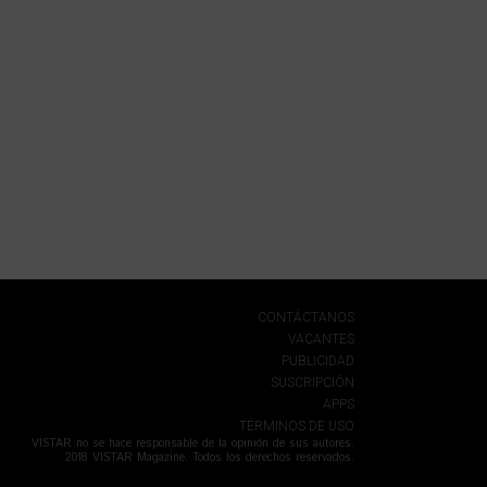
CONTÁCTANOS
VACANTES
PUBLICIDAD
SUSCRIPCIÓN
APPS
TÉRMINOS DE USO
VISTAR no se hace responsable de la opinión de sus autores.
2018 VISTAR Magazine. Todos los derechos reservados.