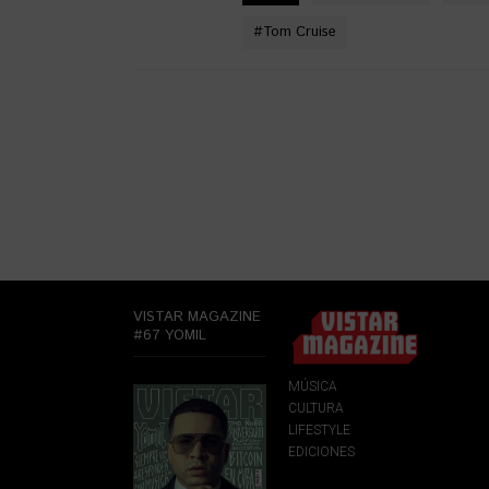
#
Tom Cruise
VISTAR MAGAZINE
#67 YOMIL
MÚSICA
CULTURA
LIFESTYLE
EDICIONES