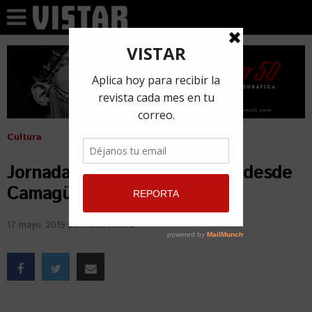
Cultura
Jornada contra la homofobia desde
Camagüey
17 mayo, 2019
por
Ailén Rivero