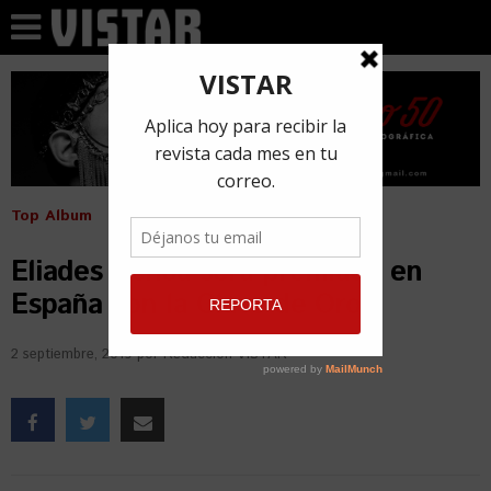
Top Album
Eliades Ochoa será premiado en
España con la Clave de Oro
2 septiembre, 2019
por
Redacción VISTAR