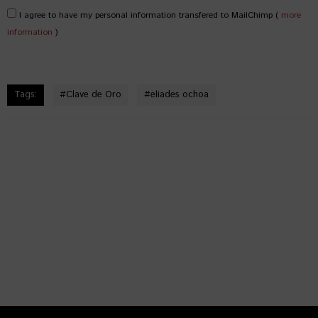
I agree to have my personal information transfered to MailChimp (
more
information
)
Tags:
#
Clave de Oro
#
eliades ochoa