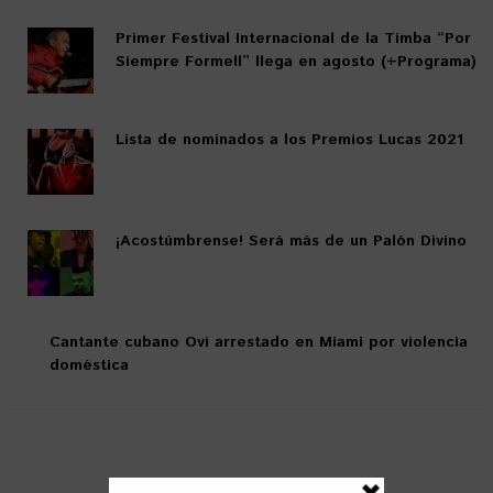
Primer Festival Internacional de la Timba “Por
Siempre Formell” llega en agosto (+Programa)
Lista de nominados a los Premios Lucas 2021 ⁣⁣
¡Acostúmbrense! Será más de un Palón Divino
Cantante cubano Ovi arrestado en Miami por violencia
doméstica