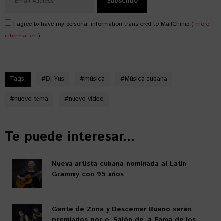
I agree to have my personal information transfered to MailChimp (
more
information
)
Tags:
#
Dj Yus
#
música
#
Música cubana
#
nuevo tema
#
nuevo video
Te puede interesar...
Nueva artista cubana nominada al Latin
Grammy con 95 años
Gente de Zona y Descemer Bueno serán
premiados por el Salón de la Fama de los