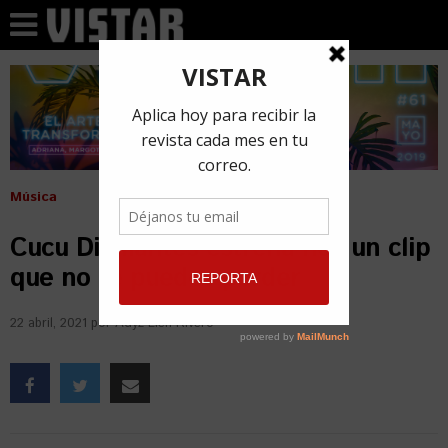
Música
Cucu Diamantes estrena hoy un clip
que no te puedes perder
22 abril, 2021
por
Adyz Lien Rivero