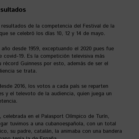
esultados
resultados de la competencia del Festival de la
que se celebró los días 10, 12 y 14 de mayo.
a año desde 1959, exceptuando el 2020 pues fue
 covid-19. Es la competición televisiva más
u récord Guinness por esto, además de ser el
iencia se trata.
esde 2016, los votos a cada país se reparten
es y el televoto de la audiencia, quien juega un
tencia.
, celebrada en el Palasport Olímpico de Turín,
 lugar tuvimos a una cubanoespañola, con un total
ico, su padre, catalán, la animaba con una bandera
mano tenía la de España.