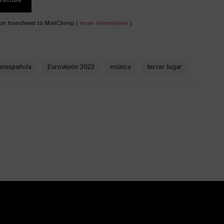
on transfered to MailChimp (
more information
)
noespañola
Eurovisión 2022
música
tercer lugar