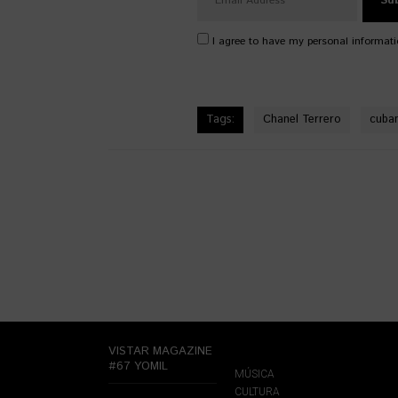
I agree to have my personal informati
Tags:
Chanel Terrero
cuba
VISTAR MAGAZINE
#67 YOMIL
MÚSICA
CULTURA