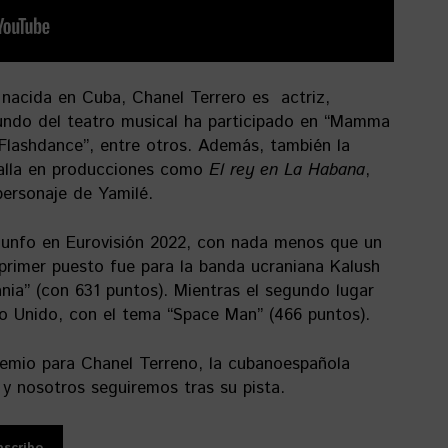
nacida en Cuba, Chanel Terrero es actriz,
mundo del teatro musical ha participado en “Mamma
y “Flashdance”, entre otros. Además, también la
alla en producciones como
El rey en La Habana
,
personaje de Yamilé.
iunfo en Eurovisión 2022, con nada menos que un
l primer puesto fue para la banda ucraniana Kalush
nia” (con 631 puntos). Mientras el segundo lugar
o Unido, con el tema “Space Man” (466 puntos).
remio para Chanel Terreno, la cubanoespañola
 y nosotros seguiremos tras su pista.