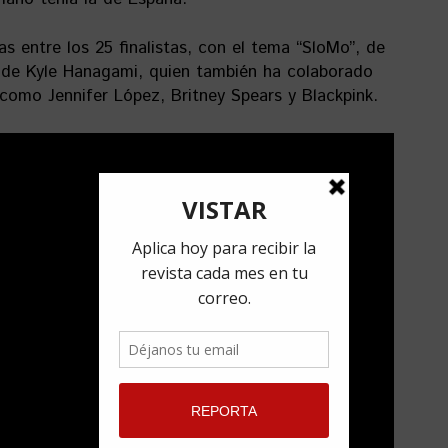
as entre los 25 finalistas, con el tema “SloMo”, de
 de Kyle Hanagami, quien también ha colaborado
 como Jennifer López, Britney Spears y Blackpink.