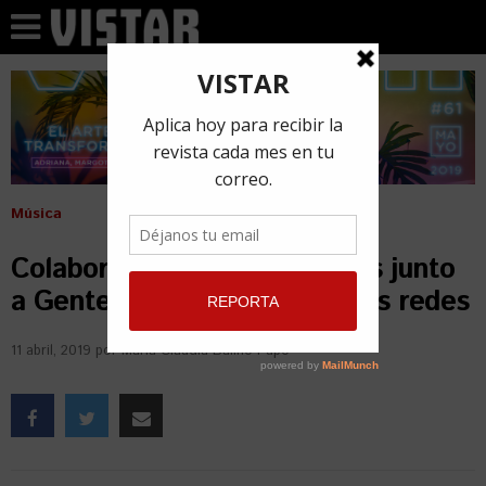
Música
Colaboración de Leoni Torres junto
a Gente de Zona enciende las redes
11 abril, 2019
por
Maria Claudia Baliño Pupo