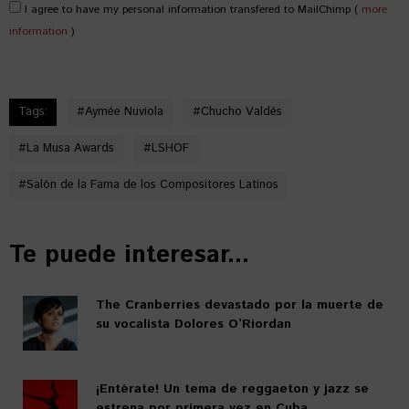
I agree to have my personal information transfered to MailChimp (
more
information
)
Tags:
#
Aymée Nuviola
#
Chucho Valdés
#
La Musa Awards
#
LSHOF
#
Salón de la Fama de los Compositores Latinos
Te puede interesar...
The Cranberries devastado por la muerte de
su vocalista Dolores O’Riordan
¡Entérate! Un tema de reggaeton y jazz se
estrena por primera vez en Cuba