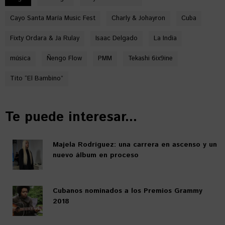
Cayo Santa María Music Fest
Charly & Johayron
Cuba
Fixty Ordara & Ja Rulay
Isaac Delgado
La India
música
Ñengo Flow
PMM
Tekashi 6ix9ine
Tito “El Bambino”
Te puede interesar...
Majela Rodríguez: una carrera en ascenso y un
nuevo álbum en proceso
Cubanos nominados a los Premios Grammy
2018