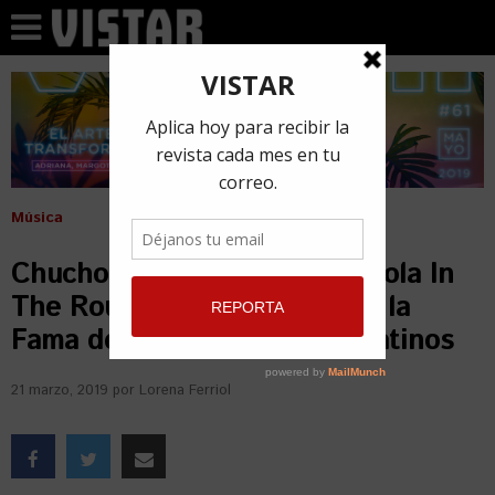
Música
Chucho Valdés y Aymée Nuviola In
The Round junto al Salón de la
Fama de los Compositores Latinos
21 marzo, 2019
por
Lorena Ferriol