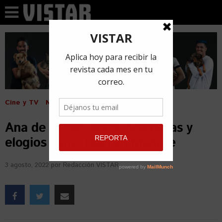
Cine y TV
Noticias
Ana de Armas entre polémicas y
elogios como Marilyn Monroe
3 agosto, 2022
por
Redacción VISTAR