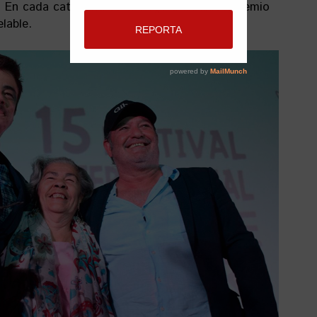
l. En cada categoría se entregará un único Premio
elable.