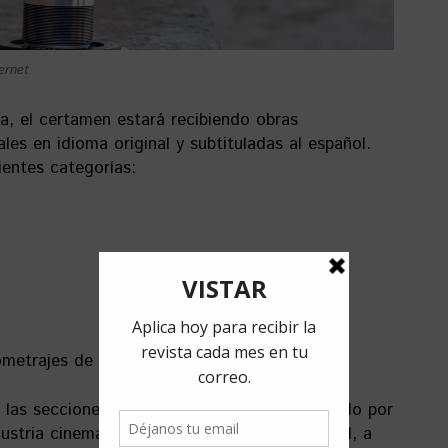
ternet
ía, el certamen estará recibiendo obras
les en idioma original y subtituladas al español.
ientes categorías:
ometrajes de ficción y documental)
 las secciones en concurso estará conformado por
ustria cinematográfica y la cultura en general, a